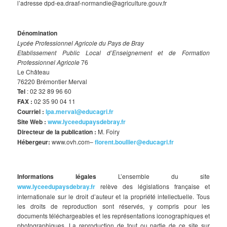
l’adresse dpd-ea.draaf-normandie@agriculture.gouv.fr
Dénomination
Lycée Professionnel Agricole du Pays de Bray
Etablissement Public Local d’Enseignement et de Formation
Professionnel Agricole
76
Le Château
76220 Brémontier Merval
Tel
: 02 32 89 96 60
FAX :
02 35 90 04 11
Courriel :
lpa.merval@educagri.fr
Site Web :
www.lyceedupaysdebray.fr
Directeur de la publication :
M. Foiry
Hébergeur:
www.ovh.com–
florent.boullier@educagri.fr
Informations légales
L’ensemble du site
www.lyceedupaysdebray.fr
relève des législations française et
internationale sur le droit d’auteur et la propriété intellectuelle. Tous
les droits de reproduction sont réservés, y compris pour les
documents téléchargeables et les représentations iconographiques et
photographiques. La reproduction de tout ou partie de ce site sur