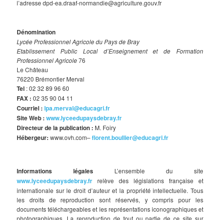
l’adresse dpd-ea.draaf-normandie@agriculture.gouv.fr
Dénomination
Lycée Professionnel Agricole du Pays de Bray
Etablissement Public Local d’Enseignement et de Formation
Professionnel Agricole
76
Le Château
76220 Brémontier Merval
Tel
: 02 32 89 96 60
FAX :
02 35 90 04 11
Courriel :
lpa.merval@educagri.fr
Site Web :
www.lyceedupaysdebray.fr
Directeur de la publication :
M. Foiry
Hébergeur:
www.ovh.com–
florent.boullier@educagri.fr
Informations légales
L’ensemble du site
www.lyceedupaysdebray.fr
relève des législations française et
internationale sur le droit d’auteur et la propriété intellectuelle. Tous
les droits de reproduction sont réservés, y compris pour les
documents téléchargeables et les représentations iconographiques et
photographiques. La reproduction de tout ou partie de ce site sur