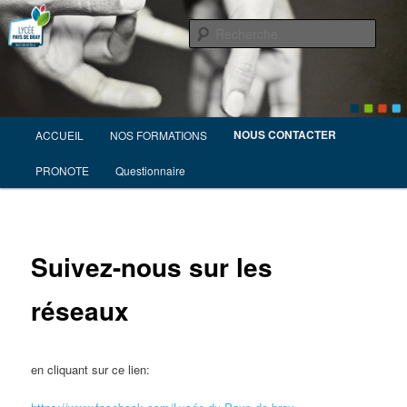
Enseignement Agricole Public
Rech
Lycée du Pays de Bray
Menu
NOUS CONTACTER
ACCUEIL
NOS FORMATIONS
Aller
principal
PRONOTE
Questionnaire
au
contenu
principal
Suivez-nous sur les
réseaux
en cliquant sur ce lien: