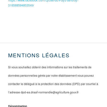
https://www.facebook.com/Lycée-du-Pays-de-bray-
318588594853549/
MENTIONS LÉGALES
Si vous souhaitez obtenir des informations sur les traitements de
données personnelles gérés par notre établissement vous pouvez
contacter le délégué à la protection des données (DPD) par courriel à
l’adresse dpd-ea.draaf-normandie@agriculture.gouv.fr
Dénomination