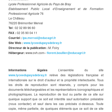
Lycée Professionnel Agricole du Pays de Bray
Etablissement Public Local d’Enseignement et de Formation
Professionnel Agricole
76
Le Château
76220 Brémontier Merval
Tel
: 02 32 89 96 60
FAX :
02 35 90 04 11
Courriel :
lpa.merval@educagri.fr
Site Web :
www.lyceedupaysdebray.fr
Directeur de la publication :
M. Foiry
Hébergeur:
www.ovh.com–
florent.boullier@educagri.fr
Informations légales
L’ensemble du site
www.lyceedupaysdebray.fr
relève des législations française et
internationale sur le droit d’auteur et la propriété intellectuelle. Tous
les droits de reproduction sont réservés, y compris pour les
documents téléchargeables et les représentations iconographiques et
photographiques. La reproduction de tout ou partie de ce site sur
quelque support que ce soit est interdite sauf autorisation préalable
(nous contacter) et sauf dans les cas précisés ci-dessous. Toute
copie, même partielle, de quelques éléments que ce soit de ce site