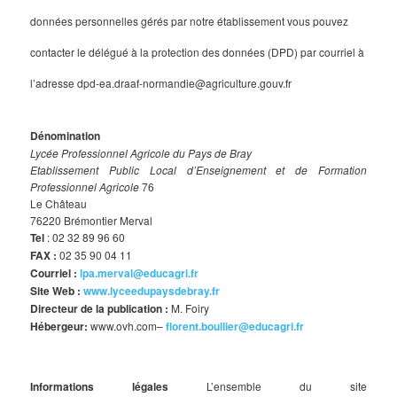
données personnelles gérés par notre établissement vous pouvez
contacter le délégué à la protection des données (DPD) par courriel à
l’adresse dpd-ea.draaf-normandie@agriculture.gouv.fr
Dénomination
Lycée Professionnel Agricole du Pays de Bray
Etablissement Public Local d’Enseignement et de Formation
Professionnel Agricole
76
Le Château
76220 Brémontier Merval
Tel
: 02 32 89 96 60
FAX :
02 35 90 04 11
Courriel :
lpa.merval@educagri.fr
Site Web :
www.lyceedupaysdebray.fr
Directeur de la publication :
M. Foiry
Hébergeur:
www.ovh.com–
florent.boullier@educagri.fr
Informations légales
L’ensemble du site