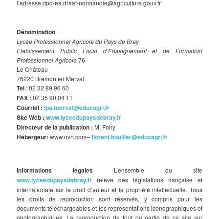
l’adresse dpd-ea.draaf-normandie@agriculture.gouv.fr
Dénomination
Lycée Professionnel Agricole du Pays de Bray
Etablissement Public Local d’Enseignement et de Formation
Professionnel Agricole
76
Le Château
76220 Brémontier Merval
Tel
: 02 32 89 96 60
FAX :
02 35 90 04 11
Courriel :
lpa.merval@educagri.fr
Site Web :
www.lyceedupaysdebray.fr
Directeur de la publication :
M. Foiry
Hébergeur:
www.ovh.com–
florent.boullier@educagri.fr
Informations légales
L’ensemble du site
www.lyceedupaysdebray.fr
relève des législations française et
internationale sur le droit d’auteur et la propriété intellectuelle. Tous
les droits de reproduction sont réservés, y compris pour les
documents téléchargeables et les représentations iconographiques et
photographiques. La reproduction de tout ou partie de ce site sur