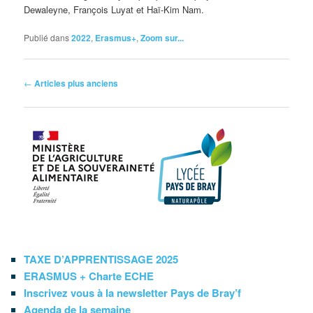
Dewaleyne, François Luyat et Haï-Kim Nam.
Publié dans
2022
,
Erasmus+
,
Zoom sur...
Navigation
←
Articles plus anciens
des
articles
TAXE D’APPRENTISSAGE 2025
ERASMUS + Charte ECHE
Inscrivez vous à la newsletter Pays de Bray’f
Agenda de la semaine