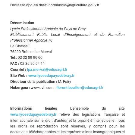
l’adresse dpd-ea.draaf-normandie@agriculture.gouv.fr
Dénomination
Lycée Professionnel Agricole du Pays de Bray
Etablissement Public Local d’Enseignement et de Formation
Professionnel Agricole
76
Le Château
76220 Brémontier Merval
Tel
: 02 32 89 96 60
FAX :
02 35 90 04 11
Courriel :
lpa.merval@educagri.fr
Site Web :
www.lyceedupaysdebray.fr
Directeur de la publication :
M. Foiry
Hébergeur:
www.ovh.com–
florent.boullier@educagri.fr
Informations légales
L’ensemble du site
www.lyceedupaysdebray.fr
relève des législations française et
internationale sur le droit d’auteur et la propriété intellectuelle. Tous
les droits de reproduction sont réservés, y compris pour les
documents téléchargeables et les représentations iconographiques et